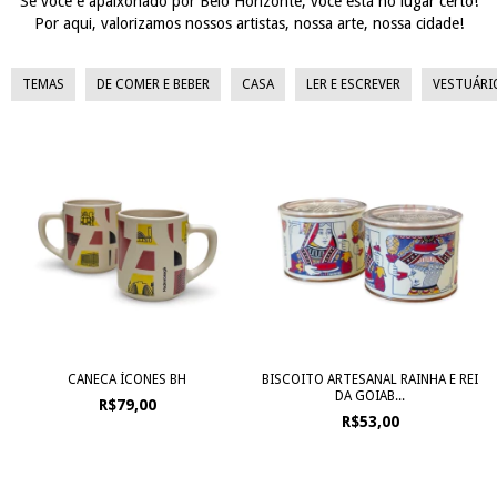
Se você é apaixonado por Belo Horizonte, você está no lugar certo!
Por aqui, valorizamos nossos artistas, nossa arte, nossa cidade!
TEMAS
DE COMER E BEBER
CASA
LER E ESCREVER
VESTUÁRI
CANECA ÍCONES BH
BISCOITO ARTESANAL RAINHA E REI
DA GOIAB...
R$79,00
R$53,00